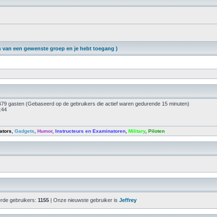
van een gewenste groep en je hebt toegang )
 1479 gasten (Gebaseerd op de gebruikers die actief waren gedurende 15 minuten)
:44
ators
,
Gadgets
,
Humor
,
Instructeurs en Examinatoren
,
Military
,
Piloten
erde gebruikers:
1155
| Onze nieuwste gebruiker is
Jeffrey