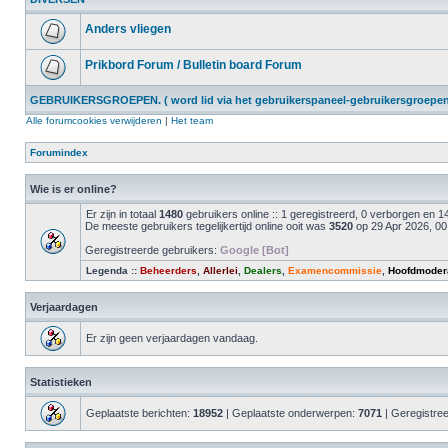
Anders vliegen
Prikbord Forum / Bulletin board Forum
GEBRUIKERSGROEPEN. ( word lid via het gebruikerspaneel-gebruikersgroepen 
Alle forumcookies verwijderen
|
Het team
Forumindex
Wie is er online?
Er zijn in totaal
1480
gebruikers online :: 1 geregistreerd, 0 verborgen en
De meeste gebruikers tegelijkertijd online ooit was
3520
op 29 Apr 2026, 00
Geregistreerde gebruikers:
Google [Bot]
Legenda ::
Beheerders
,
Allerlei
,
Dealers
,
Examencommissie
,
Hoofdmoder
Verjaardagen
Er zijn geen verjaardagen vandaag.
Statistieken
Geplaatste berichten:
18952
| Geplaatste onderwerpen:
7071
| Geregistre