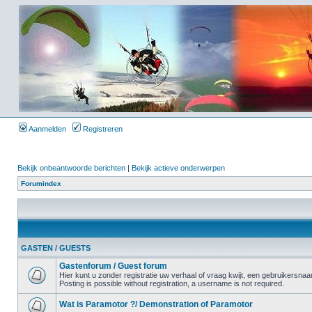
Aanmelden
Registreren
Bekijk onbeantwoorde berichten
|
Bekijk actieve onderwerpen
Forumindex
GASTEN / GUESTS
Gastenforum / Guest forum
Hier kunt u zonder registratie uw verhaal of vraag kwijt, een gebruikersnaam
Posting is possible without registration, a username is not required.
Wat is Paramotor ?/ Demonstration of Paramotor