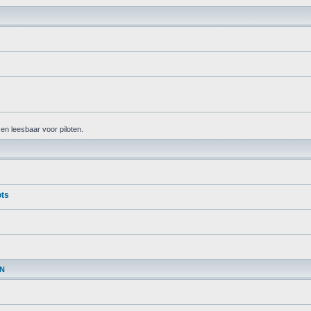
k en leesbaar voor piloten.
ots
EN