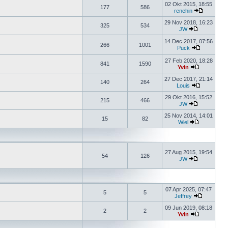
02 Okt 2015, 18:55
177
586
renehin
29 Nov 2018, 16:23
325
534
JW
14 Dec 2017, 07:56
266
1001
Puck
27 Feb 2020, 18:28
841
1590
Yvin
27 Dec 2017, 21:14
140
264
Louis
29 Okt 2016, 15:52
215
466
JW
25 Nov 2014, 14:01
15
82
Wiel
27 Aug 2015, 19:54
54
126
JW
07 Apr 2025, 07:47
5
5
Jeffrey
09 Jun 2019, 08:18
2
2
Yvin