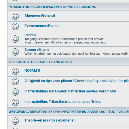
PARAMOTORDISCUSSIE/PARAMOTORING DISCUSSIONS
Algemeen/General
Evenementen/Events
Piloten
Toegang uitsluitend voor Nederlandse piloten met brevet.
Stuur mij even een PB of e-mail om toegevoegd te worden.
Samen vliegen
Wil je niet alleen op het veld staan dan geef het hier aan. Alleen toegankelij
VEILIGHEID & TIPS / SAFETY AND ADVICE
NOTAM'S
Veiligheid en tips voor piloten / General safety and advice for pil
Instructiefilms Paramotor/Instruction movies Paramotor
Instructiefilms Trikes/Instruction movies Trikes
WETGEVING, BREVET EN EXAMENINFORMATIE EN AANVRAAG ( TUG ) VELD
Theorie-en praktijk ( examens )