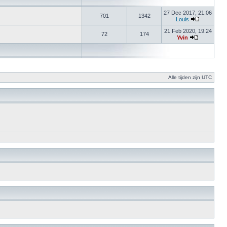
27 Dec 2017, 21:06
701
1342
Louis
21 Feb 2020, 19:24
72
174
Yvin
Alle tijden zijn UTC