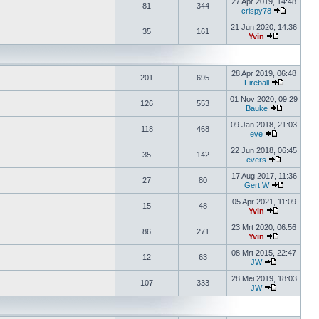
27 Apr 2019, 14:48
81
344
crispy78
21 Jun 2020, 14:36
35
161
Yvin
28 Apr 2019, 06:48
201
695
Fireball
01 Nov 2020, 09:29
126
553
Bauke
09 Jan 2018, 21:03
118
468
eve
22 Jun 2018, 06:45
35
142
evers
17 Aug 2017, 11:36
27
80
Gert W
05 Apr 2021, 11:09
15
48
Yvin
23 Mrt 2020, 06:56
86
271
Yvin
08 Mrt 2015, 22:47
12
63
JW
28 Mei 2019, 18:03
107
333
JW