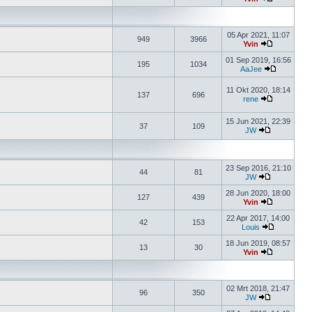
05 Apr 2021, 11:07
949
3966
Yvin
01 Sep 2019, 16:56
195
1034
AaJee
11 Okt 2020, 18:14
137
696
rene
15 Jun 2021, 22:39
37
109
JW
23 Sep 2016, 21:10
44
81
JW
28 Jun 2020, 18:00
127
439
Yvin
22 Apr 2017, 14:00
42
153
Louis
18 Jun 2019, 08:57
13
30
Yvin
02 Mrt 2018, 21:47
96
350
JW