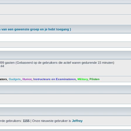
van een gewenste groep en je hebt toegang )
 1399 gasten (Gebaseerd op de gebruikers die actief waren gedurende 15 minuten)
:44
ators
,
Gadgets
,
Humor
,
Instructeurs en Examinatoren
,
Military
,
Piloten
erde gebruikers:
1155
| Onze nieuwste gebruiker is
Jeffrey