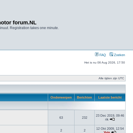
otor forum.NL
nuut. Registration takes one minute.
FAQ
Zoeken
Het is nu 06 Aug 2026, 17:50
Alle tijden zijn UTC
Onderwerpen
Berichten
Laatste bericht
23 Dec 2019, 09:46
63
232
rik
12 Okt 2009, 12:54
2
2
Yvin