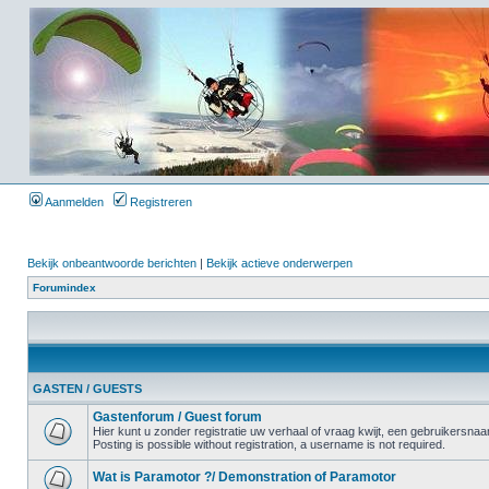
Aanmelden
Registreren
Bekijk onbeantwoorde berichten
|
Bekijk actieve onderwerpen
Forumindex
GASTEN / GUESTS
Gastenforum / Guest forum
Hier kunt u zonder registratie uw verhaal of vraag kwijt, een gebruikersnaam
Posting is possible without registration, a username is not required.
Wat is Paramotor ?/ Demonstration of Paramotor