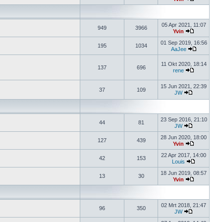
05 Apr 2021, 11:07
949
3966
Yvin
01 Sep 2019, 16:56
195
1034
AaJee
11 Okt 2020, 18:14
137
696
rene
15 Jun 2021, 22:39
37
109
JW
23 Sep 2016, 21:10
44
81
JW
28 Jun 2020, 18:00
127
439
Yvin
22 Apr 2017, 14:00
42
153
Louis
18 Jun 2019, 08:57
13
30
Yvin
02 Mrt 2018, 21:47
96
350
JW