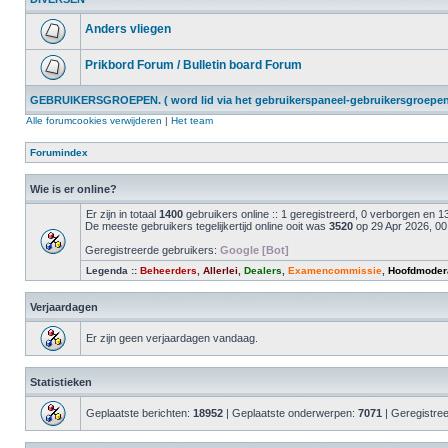
Anders vliegen
Prikbord Forum / Bulletin board Forum
GEBRUIKERSGROEPEN. ( word lid via het gebruikerspaneel-gebruikersgroepen 
Alle forumcookies verwijderen
|
Het team
Forumindex
Wie is er online?
Er zijn in totaal
1400
gebruikers online :: 1 geregistreerd, 0 verborgen en
De meeste gebruikers tegelijkertijd online ooit was
3520
op 29 Apr 2026, 00
Geregistreerde gebruikers:
Google [Bot]
Legenda ::
Beheerders
,
Allerlei
,
Dealers
,
Examencommissie
,
Hoofdmoder
Verjaardagen
Er zijn geen verjaardagen vandaag.
Statistieken
Geplaatste berichten:
18952
| Geplaatste onderwerpen:
7071
| Geregistre