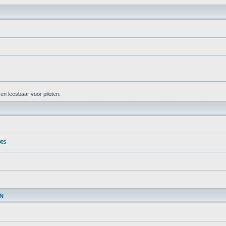
k en leesbaar voor piloten.
ots
EN