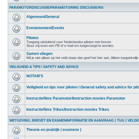
PARAMOTORDISCUSSIE/PARAMOTORING DISCUSSIONS
Algemeen/General
Evenementen/Events
Piloten
Toegang uitsluitend voor Nederlandse piloten met brevet.
Stuur mij even een PB of e-mail om toegevoegd te worden.
Samen vliegen
Wil je niet alleen op het veld staan dan geef het hier aan. Alleen toegankelij
VEILIGHEID & TIPS / SAFETY AND ADVICE
NOTAM'S
Veiligheid en tips voor piloten / General safety and advice for pil
Instructiefilms Paramotor/Instruction movies Paramotor
Instructiefilms Trikes/Instruction movies Trikes
WETGEVING, BREVET EN EXAMENINFORMATIE EN AANVRAAG ( TUG ) VELD
Theorie-en praktijk ( examens )