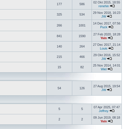
02 Okt 2015, 18:55
177
586
renehin
29 Nov 2018, 16:23
325
534
JW
14 Dec 2017, 07:56
266
1001
Puck
27 Feb 2020, 18:28
841
1590
Yvin
27 Dec 2017, 21:14
140
264
Louis
29 Okt 2016, 15:52
215
466
JW
25 Nov 2014, 14:01
15
82
Wiel
27 Aug 2015, 19:54
54
126
JW
07 Apr 2025, 07:47
5
5
Jeffrey
09 Jun 2019, 08:18
2
2
Yvin