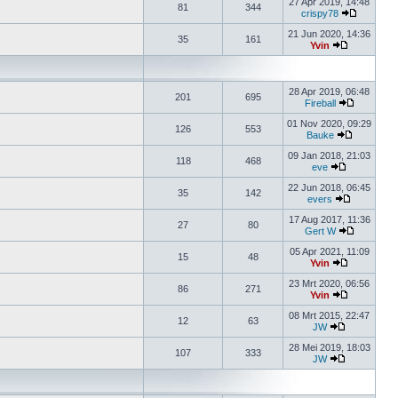
27 Apr 2019, 14:48
81
344
crispy78
21 Jun 2020, 14:36
35
161
Yvin
28 Apr 2019, 06:48
201
695
Fireball
01 Nov 2020, 09:29
126
553
Bauke
09 Jan 2018, 21:03
118
468
eve
22 Jun 2018, 06:45
35
142
evers
17 Aug 2017, 11:36
27
80
Gert W
05 Apr 2021, 11:09
15
48
Yvin
23 Mrt 2020, 06:56
86
271
Yvin
08 Mrt 2015, 22:47
12
63
JW
28 Mei 2019, 18:03
107
333
JW