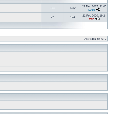
27 Dec 2017, 21:06
701
1342
Louis
21 Feb 2020, 19:24
72
174
Yvin
Alle tijden zijn UTC