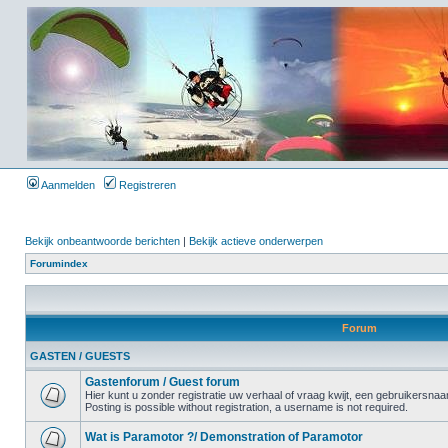
Aanmelden
Registreren
Bekijk onbeantwoorde berichten
|
Bekijk actieve onderwerpen
Forumindex
Forum
GASTEN / GUESTS
Gastenforum / Guest forum
Hier kunt u zonder registratie uw verhaal of vraag kwijt, een gebruikersnaam
Posting is possible without registration, a username is not required.
Wat is Paramotor ?/ Demonstration of Paramotor