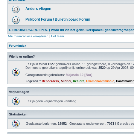
Anders vliegen
Prikbord Forum / Bulletin board Forum
GEBRUIKERSGROEPEN. ( word lid via het gebruikerspaneel-gebruikersgroepen 
Alle forumcookies verwijderen
|
Het team
Forumindex
Wie is er online?
Er zijn in totaal
1227
gebruikers online :: 1 geregistreerd, 0 verborgen en
De meeste gebruikers tegelijkertijd online ooit was
3520
op 29 Apr 2026, 00
Geregistreerde gebruikers:
Majestic-12 [Bot]
Legenda ::
Beheerders
,
Allerlei
,
Dealers
,
Examencommissie
,
Hoofdmoder
Verjaardagen
Er zijn geen verjaardagen vandaag.
Statistieken
Geplaatste berichten:
18952
| Geplaatste onderwerpen:
7071
| Geregistre