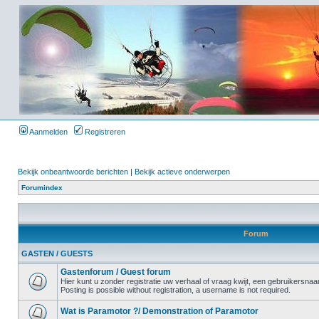
Aanmelden
Registreren
Bekijk onbeantwoorde berichten
|
Bekijk actieve onderwerpen
Forumindex
Forum
GASTEN / GUESTS
Gastenforum / Guest forum
Hier kunt u zonder registratie uw verhaal of vraag kwijt, een gebruikersnaam
Posting is possible without registration, a username is not required.
Wat is Paramotor ?/ Demonstration of Paramotor