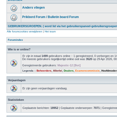
Anders vliegen
Prikbord Forum / Bulletin board Forum
GEBRUIKERSGROEPEN. ( word lid via het gebruikerspaneel-gebruikersgroepen 
Alle forumcookies verwijderen
|
Het team
Forumindex
Wie is er online?
Er zijn in totaal
1499
gebruikers online :: 1 geregistreerd, 0 verborgen en
De meeste gebruikers tegelijkertijd online ooit was
3520
op 29 Apr 2026, 00
Geregistreerde gebruikers:
Majestic-12 [Bot]
Legenda ::
Beheerders
,
Allerlei
,
Dealers
,
Examencommissie
,
Hoofdmoder
Verjaardagen
Er zijn geen verjaardagen vandaag.
Statistieken
Geplaatste berichten:
18952
| Geplaatste onderwerpen:
7071
| Geregistre