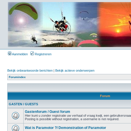
Aanmelden
Registreren
Bekijk onbeantwoorde berichten
|
Bekijk actieve onderwerpen
Forumindex
Forum
GASTEN / GUESTS
Gastenforum / Guest forum
Hier kunt u zonder registratie uw verhaal of vraag kwijt, een gebruikersnaam
Posting is possible without registration, a username is not required.
Wat is Paramotor ?/ Demonstration of Paramotor