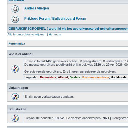
Anders vliegen
Prikbord Forum / Bulletin board Forum
GEBRUIKERSGROEPEN. ( word lid via het gebruikerspaneel-gebruikersgroepen 
Alle forumcookies verwijderen
|
Het team
Forumindex
Wie is er online?
Er zijn in totaal
1468
gebruikers online :: 0 geregistreerd, 0 verborgen en
De meeste gebruikers tegelijkertijd online ooit was
3520
op 29 Apr 2026, 00
Geregistreerde gebruikers: Er zijn geen geregistreerde gebruikers
Legenda ::
Beheerders
,
Allerlei
,
Dealers
,
Examencommissie
,
Hoofdmoder
Verjaardagen
Er zijn geen verjaardagen vandaag.
Statistieken
Geplaatste berichten:
18952
| Geplaatste onderwerpen:
7071
| Geregistre