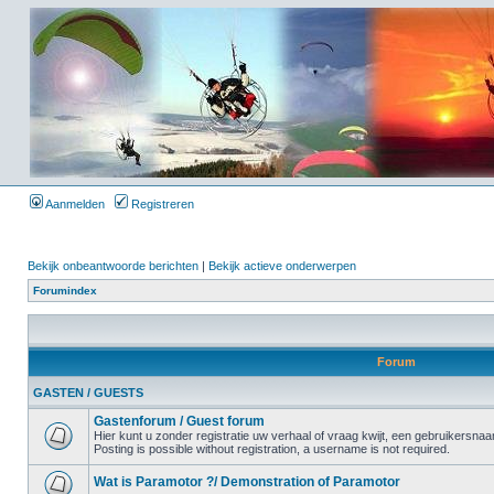
Aanmelden
Registreren
Bekijk onbeantwoorde berichten
|
Bekijk actieve onderwerpen
Forumindex
Forum
GASTEN / GUESTS
Gastenforum / Guest forum
Hier kunt u zonder registratie uw verhaal of vraag kwijt, een gebruikersnaam
Posting is possible without registration, a username is not required.
Wat is Paramotor ?/ Demonstration of Paramotor