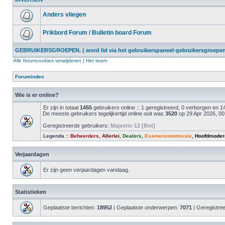
Anders vliegen
Prikbord Forum / Bulletin board Forum
GEBRUIKERSGROEPEN. ( word lid via het gebruikerspaneel-gebruikersgroepen 
Alle forumcookies verwijderen
|
Het team
Forumindex
Wie is er online?
Er zijn in totaal
1455
gebruikers online :: 1 geregistreerd, 0 verborgen en
De meeste gebruikers tegelijkertijd online ooit was
3520
op 29 Apr 2026, 00
Geregistreerde gebruikers:
Majestic-12 [Bot]
Legenda ::
Beheerders
,
Allerlei
,
Dealers
,
Examencommissie
,
Hoofdmoder
Verjaardagen
Er zijn geen verjaardagen vandaag.
Statistieken
Geplaatste berichten:
18952
| Geplaatste onderwerpen:
7071
| Geregistre