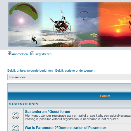
Aanmelden
Registreren
Bekijk onbeantwoorde berichten
|
Bekijk actieve onderwerpen
Forumindex
Forum
GASTEN / GUESTS
Gastenforum / Guest forum
Hier kunt u zonder registratie uw verhaal of vraag kwijt, een gebruikersnaam
Posting is possible without registration, a username is not required.
Wat is Paramotor ?/ Demonstration of Paramotor