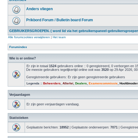
Anders vliegen
Prikbord Forum / Bulletin board Forum
GEBRUIKERSGROEPEN. ( word lid via het gebruikerspaneel-gebruikersgroepen 
Alle forumcookies verwijderen
|
Het team
Forumindex
Wie is er online?
Er zijn in totaal
1524
gebruikers online :: 0 geregistreerd, 0 verborgen en
De meeste gebruikers tegelijkertijd online ooit was
3520
op 29 Apr 2026, 00
Geregistreerde gebruikers: Er zijn geen geregistreerde gebruikers
Legenda ::
Beheerders
,
Allerlei
,
Dealers
,
Examencommissie
,
Hoofdmoder
Verjaardagen
Er zijn geen verjaardagen vandaag.
Statistieken
Geplaatste berichten:
18952
| Geplaatste onderwerpen:
7071
| Geregistre