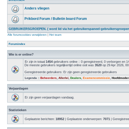
Anders vliegen
Prikbord Forum / Bulletin board Forum
GEBRUIKERSGROEPEN. ( word lid via het gebruikerspaneel-gebruikersgroepen 
Alle forumcookies verwijderen
|
Het team
Forumindex
Wie is er online?
Er zijn in totaal
1454
gebruikers online :: 0 geregistreerd, 0 verborgen en
De meeste gebruikers tegelijkertijd online ooit was
3520
op 29 Apr 2026, 00
Geregistreerde gebruikers: Er zijn geen geregistreerde gebruikers
Legenda ::
Beheerders
,
Allerlei
,
Dealers
,
Examencommissie
,
Hoofdmoder
Verjaardagen
Er zijn geen verjaardagen vandaag.
Statistieken
Geplaatste berichten:
18952
| Geplaatste onderwerpen:
7071
| Geregistre