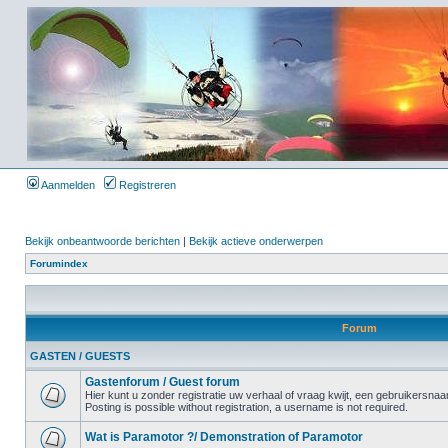
Aanmelden
Registreren
Bekijk onbeantwoorde berichten
|
Bekijk actieve onderwerpen
Forumindex
Forum
GASTEN / GUESTS
Gastenforum / Guest forum
Hier kunt u zonder registratie uw verhaal of vraag kwijt, een gebruikersnaam
Posting is possible without registration, a username is not required.
Wat is Paramotor ?/ Demonstration of Paramotor