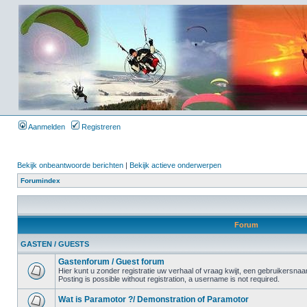
Aanmelden
Registreren
Bekijk onbeantwoorde berichten
|
Bekijk actieve onderwerpen
Forumindex
Forum
GASTEN / GUESTS
Gastenforum / Guest forum
Hier kunt u zonder registratie uw verhaal of vraag kwijt, een gebruikersnaam
Posting is possible without registration, a username is not required.
Wat is Paramotor ?/ Demonstration of Paramotor