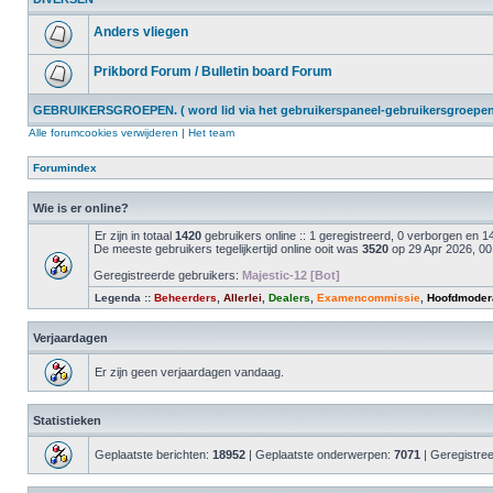
Anders vliegen
Prikbord Forum / Bulletin board Forum
GEBRUIKERSGROEPEN. ( word lid via het gebruikerspaneel-gebruikersgroepen 
Alle forumcookies verwijderen
|
Het team
Forumindex
Wie is er online?
Er zijn in totaal
1420
gebruikers online :: 1 geregistreerd, 0 verborgen en
De meeste gebruikers tegelijkertijd online ooit was
3520
op 29 Apr 2026, 00
Geregistreerde gebruikers:
Majestic-12 [Bot]
Legenda ::
Beheerders
,
Allerlei
,
Dealers
,
Examencommissie
,
Hoofdmoder
Verjaardagen
Er zijn geen verjaardagen vandaag.
Statistieken
Geplaatste berichten:
18952
| Geplaatste onderwerpen:
7071
| Geregistre