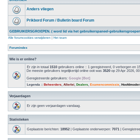
Anders vliegen
Prikbord Forum / Bulletin board Forum
GEBRUIKERSGROEPEN. ( word lid via het gebruikerspaneel-gebruikersgroepen 
Alle forumcookies verwijderen
|
Het team
Forumindex
Wie is er online?
Er zijn in totaal
1510
gebruikers online :: 1 geregistreerd, 0 verborgen en
De meeste gebruikers tegelijkertijd online ooit was
3520
op 29 Apr 2026, 00
Geregistreerde gebruikers:
Google [Bot]
Legenda ::
Beheerders
,
Allerlei
,
Dealers
,
Examencommissie
,
Hoofdmoder
Verjaardagen
Er zijn geen verjaardagen vandaag.
Statistieken
Geplaatste berichten:
18952
| Geplaatste onderwerpen:
7071
| Geregistre