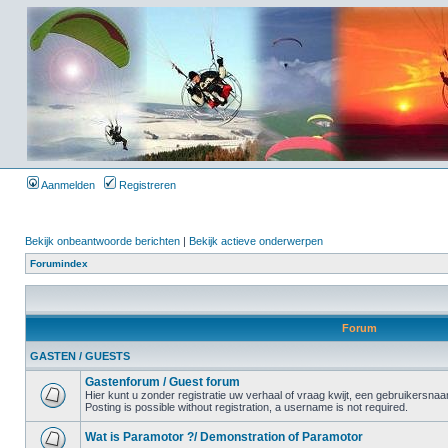
Aanmelden
Registreren
Bekijk onbeantwoorde berichten
|
Bekijk actieve onderwerpen
Forumindex
Forum
GASTEN / GUESTS
Gastenforum / Guest forum
Hier kunt u zonder registratie uw verhaal of vraag kwijt, een gebruikersnaam
Posting is possible without registration, a username is not required.
Wat is Paramotor ?/ Demonstration of Paramotor