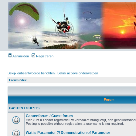
Aanmelden
Registreren
Bekijk onbeantwoorde berichten
|
Bekijk actieve onderwerpen
Forumindex
Forum
GASTEN / GUESTS
Gastenforum / Guest forum
Hier kunt u zonder registratie uw verhaal of vraag kwijt, een gebruikersnaam
Posting is possible without registration, a username is not required.
Wat is Paramotor ?/ Demonstration of Paramotor