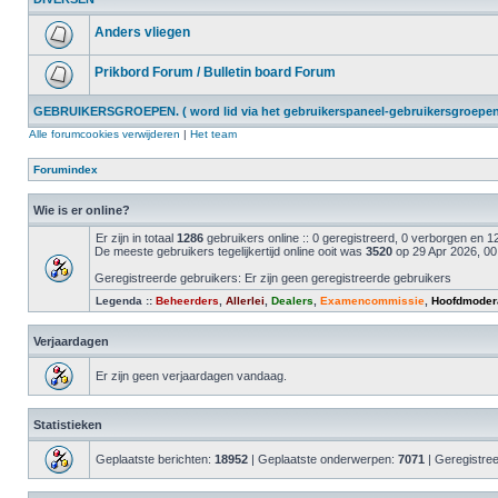
Anders vliegen
Prikbord Forum / Bulletin board Forum
GEBRUIKERSGROEPEN. ( word lid via het gebruikerspaneel-gebruikersgroepen 
Alle forumcookies verwijderen
|
Het team
Forumindex
Wie is er online?
Er zijn in totaal
1286
gebruikers online :: 0 geregistreerd, 0 verborgen en
De meeste gebruikers tegelijkertijd online ooit was
3520
op 29 Apr 2026, 00
Geregistreerde gebruikers: Er zijn geen geregistreerde gebruikers
Legenda ::
Beheerders
,
Allerlei
,
Dealers
,
Examencommissie
,
Hoofdmoder
Verjaardagen
Er zijn geen verjaardagen vandaag.
Statistieken
Geplaatste berichten:
18952
| Geplaatste onderwerpen:
7071
| Geregistre