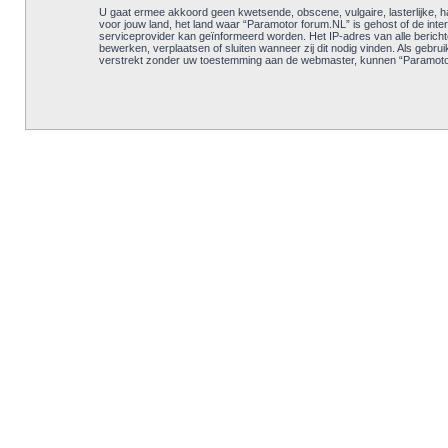
U gaat ermee akkoord geen kwetsende, obscene, vulgaire, lasterlijke, ha
voor jouw land, het land waar “Paramotor forum.NL” is gehost of de inte
serviceprovider kan geïnformeerd worden. Het IP-adres van alle beri
bewerken, verplaatsen of sluiten wanneer zij dit nodig vinden. Als gebru
verstrekt zonder uw toestemming aan de webmaster, kunnen “Paramotor 