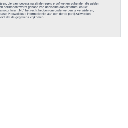
tsen, die van toepassing zijnde regels en/of wetten schenden die gelden
ijk en permanent wordt geband van deelname aan dit forum, en uw
amotor forum.NL” het recht hebben om onderwerpen te verwijderen,
abase. Hoewel deze informatie niet aan een derde partij zal worden
eidt dat de gegevens vrijkomen.