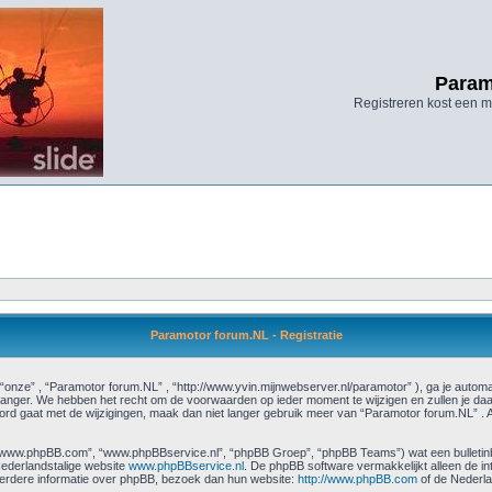
Param
Registreren kost een mi
Paramotor forum.NL - Registratie
“onze” , “Paramotor forum.NL” , “http://www.yvin.mijnwebserver.nl/paramotor” ), ga je autom
anger. We hebben het recht om de voorwaarden op ieder moment te wijzigen en zullen je daar
koord gaat met de wijzigingen, maak dan niet langer gebruik meer van “Paramotor forum.NL” . A
”, “www.phpBB.com”, “www.phpBBservice.nl”, “phpBB Groep”, “phpBB Teams”) wat een bulletinbo
ederlandstalige website
www.phpBBservice.nl
. De phpBB software vermakkelijkt alleen de i
 verdere informatie over phpBB, bezoek dan hun website:
http://www.phpBB.com
of de Nederla