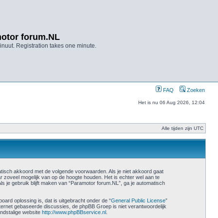
otor forum.NL
nuut. Registration takes one minute.
FAQ
Zoeken
Het is nu 06 Aug 2026, 12:04
Alle tijden zijn UTC
atisch akkoord met de volgende voorwaarden. Als je niet akkoord gaat
 zoveel mogelijk van op de hoogte houden. Het is echter wel aan te
ls je gebruik blijft maken van “Paramotor forum.NL”, ga je automatisch
ard oplossing is, dat is uitgebracht onder de “
General Public License
”
nternet gebaseerde discussies, de phpBB Groep is niet verantwoordelijk
ndstalige website
http://www.phpBBservice.nl
.