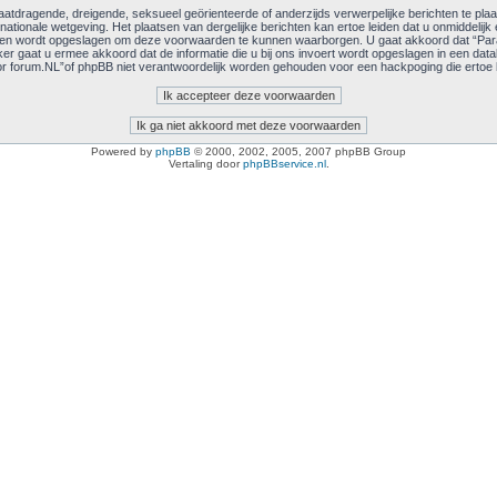
atdragende, dreigende, seksueel geörienteerde of anderzijds verwerpelijke berichten te plaa
rnationale wetgeving. Het plaatsen van dergelijke berichten kan ertoe leiden dat u onmiddel
chten wordt opgeslagen om deze voorwaarden te kunnen waarborgen. U gaat akkoord dat “Par
iker gaat u ermee akkoord dat de informatie die u bij ons invoert wordt opgeslagen in een dat
forum.NL”of phpBB niet verantwoordelijk worden gehouden voor een hackpoging die ertoe l
Powered by
phpBB
© 2000, 2002, 2005, 2007 phpBB Group
Vertaling door
phpBBservice.nl
.