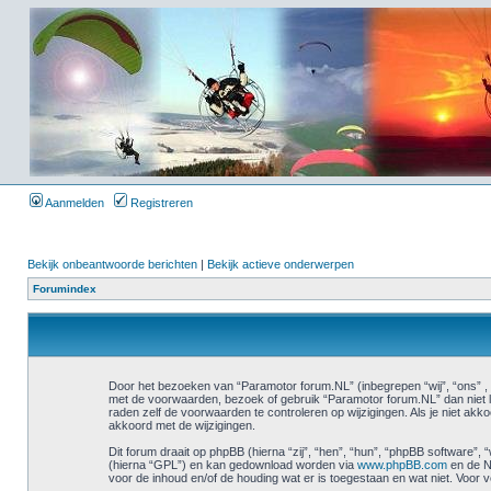
Aanmelden
Registreren
Bekijk onbeantwoorde berichten
|
Bekijk actieve onderwerpen
Forumindex
Door het bezoeken van “Paramotor forum.NL” (inbegrepen “wij”, “ons” , 
met de voorwaarden, bezoek of gebruik “Paramotor forum.NL” dan niet l
raden zelf de voorwaarden te controleren op wijzigingen. Als je niet ak
akkoord met de wijzigingen.
Dit forum draait op phpBB (hierna “zij”, “hen”, “hun”, “phpBB software
(hierna “GPL”) en kan gedownload worden via
www.phpBB.com
en de N
voor de inhoud en/of de houding wat er is toegestaan en wat niet. Voor