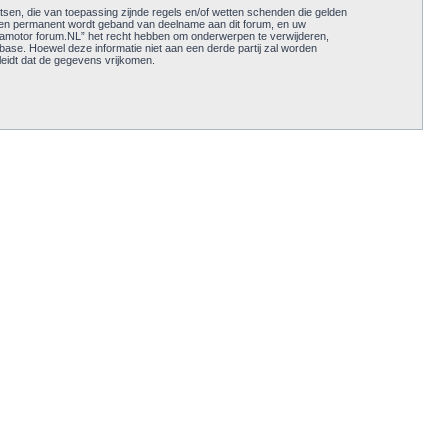
tsen, die van toepassing zijnde regels en/of wetten schenden die gelden
ijk en permanent wordt geband van deelname aan dit forum, en uw
amotor forum.NL” het recht hebben om onderwerpen te verwijderen,
abase. Hoewel deze informatie niet aan een derde partij zal worden
eidt dat de gegevens vrijkomen.