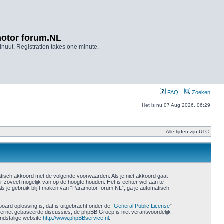
otor forum.NL
nuut. Registration takes one minute.
FAQ
Zoeken
Het is nu 07 Aug 2026, 06:29
Alle tijden zijn UTC
atisch akkoord met de volgende voorwaarden. Als je niet akkoord gaat
 zoveel mogelijk van op de hoogte houden. Het is echter wel aan te
ls je gebruik blijft maken van “Paramotor forum.NL”, ga je automatisch
ard oplossing is, dat is uitgebracht onder de “
General Public License
”
nternet gebaseerde discussies, de phpBB Groep is niet verantwoordelijk
ndstalige website
http://www.phpBBservice.nl
.