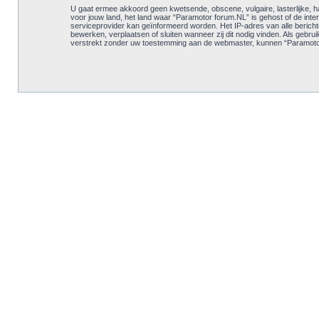
U gaat ermee akkoord geen kwetsende, obscene, vulgaire, lasterlijke, ha
voor jouw land, het land waar “Paramotor forum.NL” is gehost of de inte
serviceprovider kan geïnformeerd worden. Het IP-adres van alle beri
bewerken, verplaatsen of sluiten wanneer zij dit nodig vinden. Als gebru
verstrekt zonder uw toestemming aan de webmaster, kunnen “Paramotor 