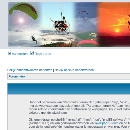
Aanmelden
Registreren
Bekijk onbeantwoorde berichten
|
Bekijk actieve onderwerpen
Forumindex
Door het bezoeken van “Paramotor forum.NL” (inbegrepen “wij”, “ons” , 
met de voorwaarden, bezoek of gebruik “Paramotor forum.NL” dan niet l
raden zelf de voorwaarden te controleren op wijzigingen. Als je niet ak
akkoord met de wijzigingen.
Dit forum draait op phpBB (hierna “zij”, “hen”, “hun”, “phpBB software
(hierna “GPL”) en kan gedownload worden via
www.phpBB.com
en de N
voor de inhoud en/of de houding wat er is toegestaan en wat niet. Voor