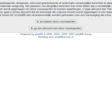
atdragende, dreigende, seksueel geörienteerde of anderzijds verwerpelijke berichten te plaa
rnationale wetgeving. Het plaatsen van dergelijke berichten kan ertoe leiden dat u onmiddel
chten wordt opgeslagen om deze voorwaarden te kunnen waarborgen. U gaat akkoord dat “Par
iker gaat u ermee akkoord dat de informatie die u bij ons invoert wordt opgeslagen in een dat
forum.NL”of phpBB niet verantwoordelijk worden gehouden voor een hackpoging die ertoe l
Powered by
phpBB
© 2000, 2002, 2005, 2007 phpBB Group
Vertaling door
phpBBservice.nl
.