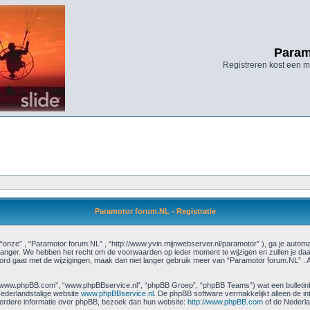
Param
Registreren kost een mi
Paramotor forum.NL - Registratie
“onze” , “Paramotor forum.NL” , “http://www.yvin.mijnwebserver.nl/paramotor” ), ga je autom
anger. We hebben het recht om de voorwaarden op ieder moment te wijzigen en zullen je daar
koord gaat met de wijzigingen, maak dan niet langer gebruik meer van “Paramotor forum.NL” . A
”, “www.phpBB.com”, “www.phpBBservice.nl”, “phpBB Groep”, “phpBB Teams”) wat een bulletinbo
ederlandstalige website
www.phpBBservice.nl
. De phpBB software vermakkelijkt alleen de i
 verdere informatie over phpBB, bezoek dan hun website:
http://www.phpBB.com
of de Nederla