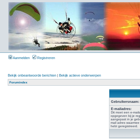
Aanmelden
Registreren
Bekijk onbeantwoorde berichten
|
Bekijk actieve onderwerpen
Forumindex
Gebruikersnaam:
E-mailadres:
Dit moet een e-maila
opgegeven bij je regis
aangepast in je gebr
mail adres waarmee 
hebt geregistreerd.