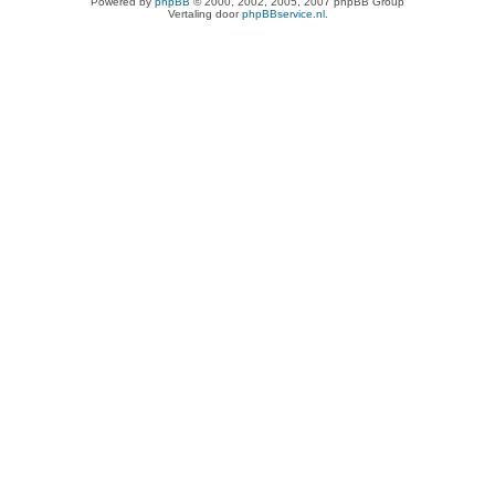
Powered by
phpBB
© 2000, 2002, 2005, 2007 phpBB Group
Vertaling door
phpBBservice.nl
.