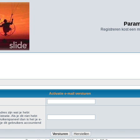
Param
Registreren kost een mi
Activatie e-mail versturen
dres zijn wat je hebt
tratie. Als je dit niet hebt
uikerspaneel dan is het je e-
je dit gebruikers accountend